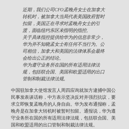
近期，我们公司CFO孟晚舟女士在加拿大
转机时，被加拿大当局代表美国政府暂时
扣留，美国正在寻求对孟晚舟女士的引
渡，面临纽约东区未指明的指控。
关于具体指控提供给华为的信息非常少，
华为并不知晓孟女士有任何不当行为。公
司相信，加拿大和美国的法律体系会最终
会给出公正的结论。
华为遵守业务所在国的所有适用法律法
规，包括联合国、美国和欧盟适用的出口
管制和制裁法律法规。
中国驻加拿大使馆发言人周四应询就加方逮捕中国公
民事发表谈话称，中方表示坚决反对并强烈抗议，要
求立即恢复孟晚舟的人身自由。华为发布通报称，孟
晚舟是在加拿大转机时被暂时扣留。通报说，华为遵
守业务所在国的所有适用法律法规，包括联合国、美
国和欧盟适用的出口管制和制裁法律法规。