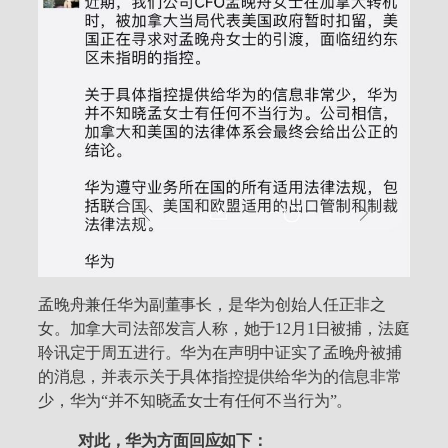
孟晚舟兼任华为副董事长，是华为创始人任正非之
女。加拿大司法部发言人称，她于12月1日被捕，法庭
聆讯定于周五进行。华为在声明中证实了孟晚舟被捕
的消息，并表示关于具体指控提供给华为的信息非常
少，华为“并不知晓孟女士有任何不当行为”。
对此，华为方面回应如下：