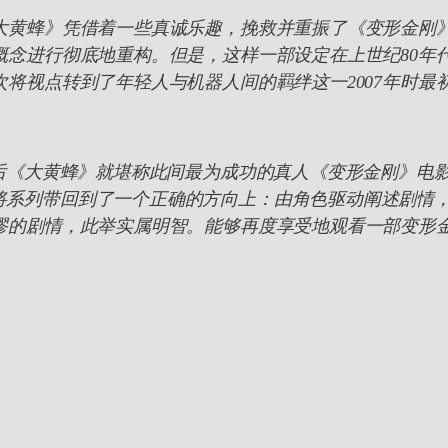
《大黄蜂》凭借着一些真诚乐趣，挽救并重振了《变形金刚
概念进行彻底地重构。但是，这样一部设定在上世纪80年
次将视点转到了年轻人与机器人间的羁绊这一2007年时最
之后《大黄蜂》就堪称此间最为成功的真人《变形金刚》电
将系列带回到了一个正确的方向上：由角色驱动阐述剧情
荒谬的剧情，此举实属明智。能够再度享受地观看一部变形