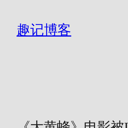
跳
至
内
趣记博客
容
《大黄蜂》电影被I