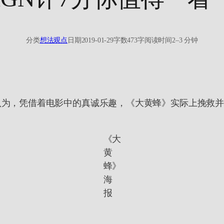
分类
想法观点
日期
2019-01-29
字数
473字
阅读时间
2–3 分钟
测者认为，凭借着电影中的真诚乐趣，《大黄蜂》实际上挽救
《大
黄
蜂》
海
报