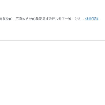
撸
挺复杂的，不喜欢八卦的我硬是被强行八卦了一波！? 这 …
继续阅读
起
袖
子
加
油
干