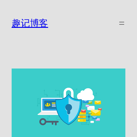
跳
至
内
趣记博客
容