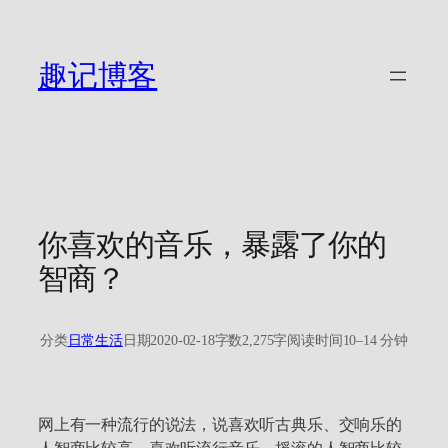
跳
至
内
趣记博客
容
你喜欢的音乐，暴露了你的
智商？
分类
日常生活
日期
2020-02-18
字数
2,275字
阅读时间
10–14 分钟
网上有一种流行的说法，说喜欢听古典乐、交响乐的