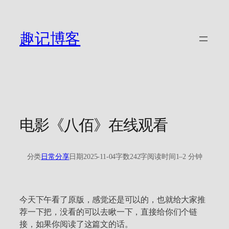
跳
至
内
趣记博客
容
电影《八佰》在线观看
分类
日常分享
日期
2025-11-04
字数
242字
阅读时间
1–2 分钟
今天下午看了原版，感觉还是可以的，也就给大家推
荐一下把，没看的可以去瞅一下，直接给你们个链
接，如果你阅读了这篇文的话​。