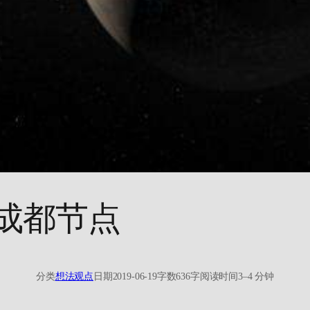
成都节点
分类
想法观点
日期
2019-06-19
字数
636字
阅读时间
3–4 分钟