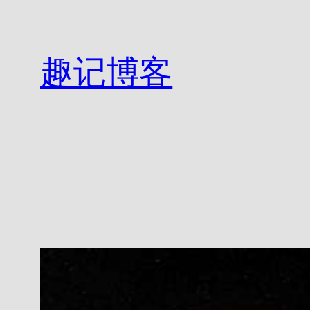
跳
至
内
趣记博客
容