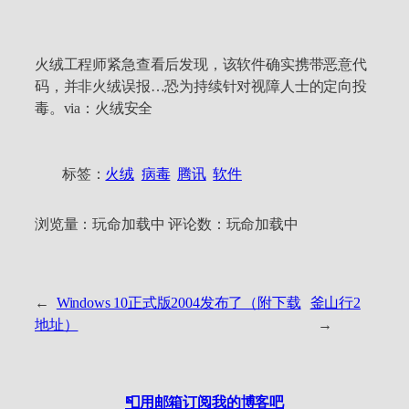
火绒工程师紧急查看后发现，该软件确实携带恶意代
码，并非火绒误报…恐为持续针对视障人士的定向投
毒。via：火绒安全
标签：
火绒
病毒
腾讯
软件
浏览量：
玩命加载中
评论数：
玩命加载中
←
Windows 10正式版2004发布了（附下载
釜山行2
地址）
→
📮用邮箱订阅我的博客吧