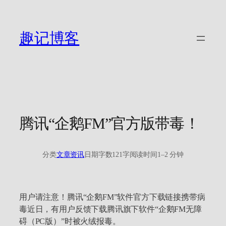
跳
至
内
趣记博客
容
腾讯“企鹅FM”官方版带毒！
分类
文章资讯
日期
字数
121字
阅读时间
1–2 分钟
用户请注意！腾讯“企鹅FM”软件官方下载链接携带病
毒近日，有用户反馈下载腾讯旗下软件“企鹅FM无障
碍（PC版）”时被火绒报毒。