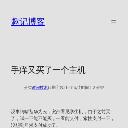
跳
至
内
趣记博客
容
手痒又买了一个主机
分类
教程技术
日期
字数
318字
阅读时间
1–2 分钟
没事情瞎逛华为云，突然看见学生机，由于之前买
了，试一下能不能买，一看能支付，索性支付一下，
没想到居然支付成功了。