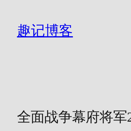
跳
至
内
趣记博客
容
全面战争幕府将军