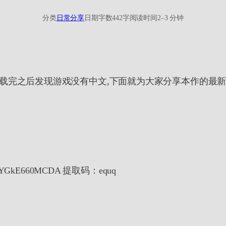
分类
日常分享
日期
字数
442字
阅读时间
2–3 分钟
下载完之后发现游戏没有中文,下面就为大家分享本作的最新
wmOYGkE660MCDA 提取码：equq