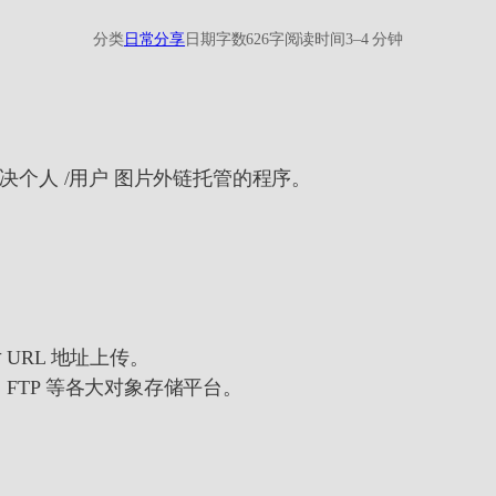
分类
日常分享
日期
字数
626字
阅读时间
3–4 分钟
序。解决个人 /用户 图片外链托管的程序。
 URL 地址上传。
FTP 等各大对象存储平台。