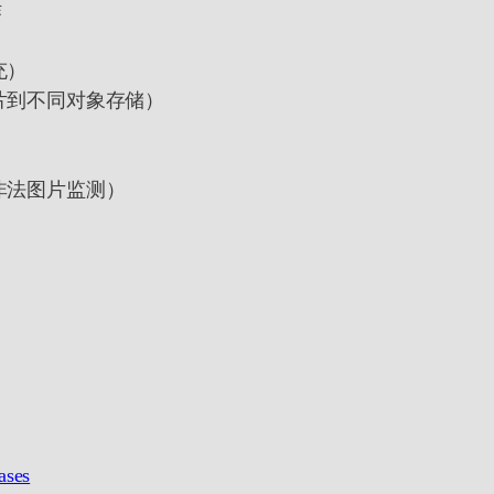
作
充）
片到不同对象存储）
非法图片监测）
ases