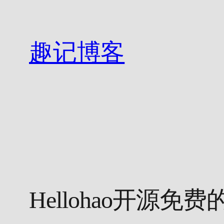
跳
至
内
趣记博客
容
Hellohao开源