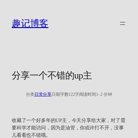
跳
至
内
趣记博客
容
分享一个不错的up主
分类
日常分享
日期
字数
122字
阅读时间
1–2 分钟
收藏了一个好多年的UP主，今天分享给大家，对了需
要科学才能访问，因为是油管，你或许打不开，没事
儿看看也不错哦。