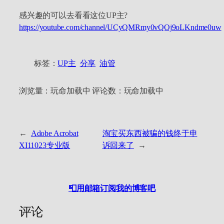
感兴趣的可以去看看这位UP主?
https://youtube.com/channel/UCyQMRmy0vQOj9oLKndme0uw
标签：
UP主
分享
油管
浏览量：
玩命加载中
评论数：
玩命加载中
←
Adobe Acrobat
淘宝买东西被骗的钱终于申
XI11023专业版
诉回来了
→
📮用邮箱订阅我的博客吧
评论