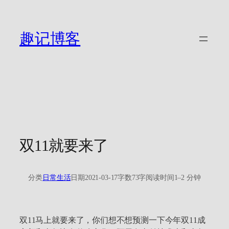
跳
至
内
趣记博客
容
双11就要来了
分类
日常生活
日期
2021-03-17
字数
73字
阅读时间
1–2 分钟
双11马上就要来了，你们想不想预测一下今年双11成