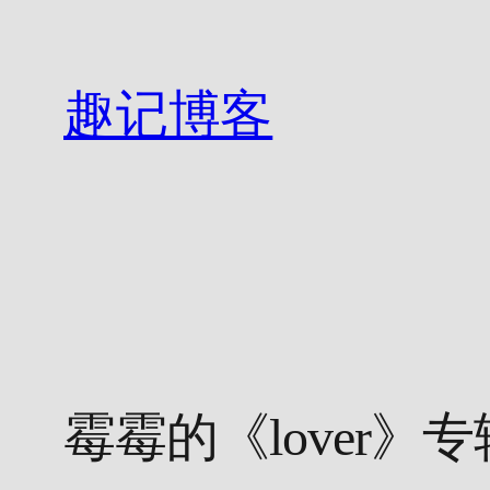
跳
至
内
趣记博客
容
霉霉的《lover》