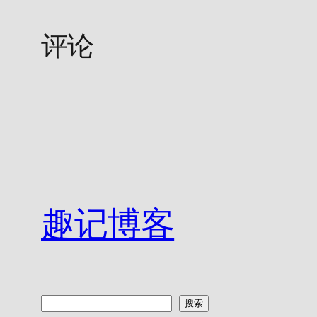
评论
趣记博客
搜
搜索