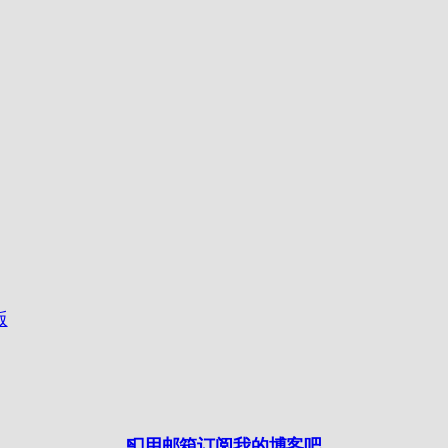
版
📮用邮箱订阅我的博客吧