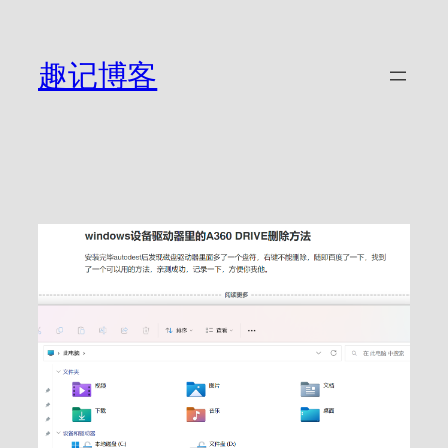
跳
至
内
趣记博客
容