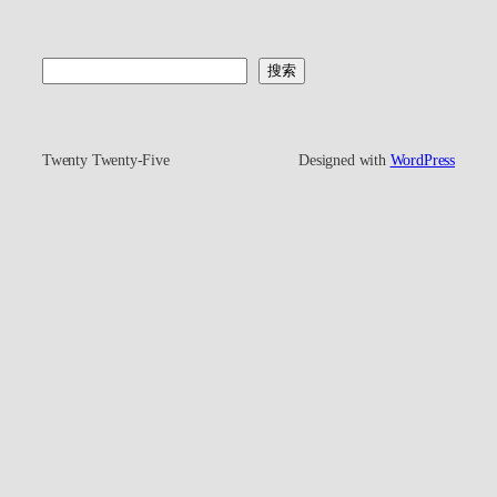
搜
搜索
索
Twenty Twenty-Five
Designed with
WordPress