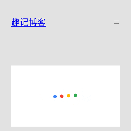
跳
至
内
趣记博客
容