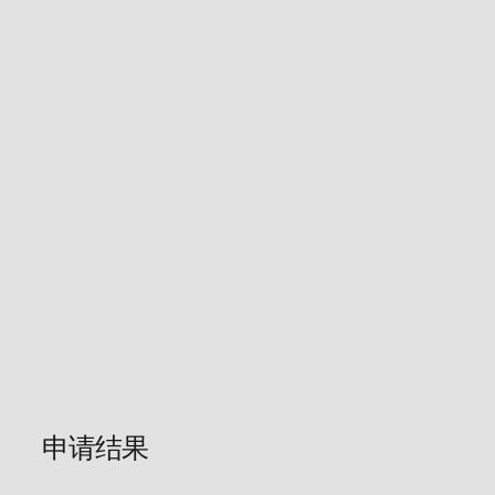
APEX 和 Oracle SQL 开发工具等强大工
具。
两个 AMD 计算 VM
最多 4 个 ARM Ampere A1 计算实例，每月
有 3000 个 OCPU 小时和 18000 GB 小时
块存储、对象存储和归档存储；负载均衡
器和数据出口；监视和通知
30 天免费试用
价值 300 美元的免费储值。
丰富的 Oracle 云服务，包括数据库、分
析、计算和 Container Engine for Kubernetes
— 时长 30 天
每项可用服务最多 8 个实例
存储高达 5 TB
申请结果