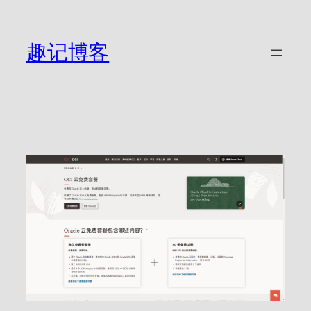
跳
至
内
趣记博客
容