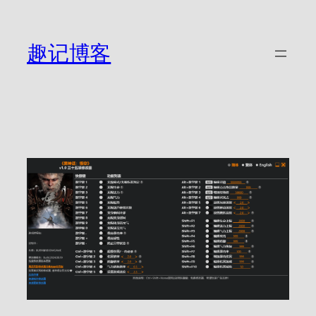
跳
至
内
趣记博客
容