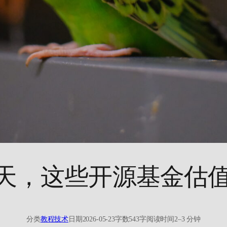
天，这些开源基金估
分类
教程技术
日期
2026-05-23
字数
543字
阅读时间
2–3 分钟