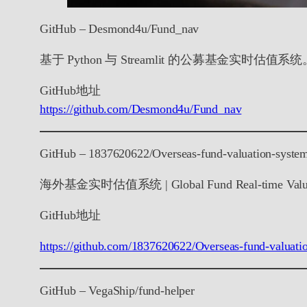
GitHub – Desmond4u/Fund_nav
基于 Python 与 Streamlit 的公募基金实时
GitHub地址
https://github.com/Desmond4u/Fund_nav
GitHub – 1837620622/Overseas-fund-valuation-syste
海外基金实时估值系统 | Global Fund Real-time V
GitHub地址
https://github.com/1837620622/Overseas-fund-valuati
GitHub – VegaShip/fund-helper