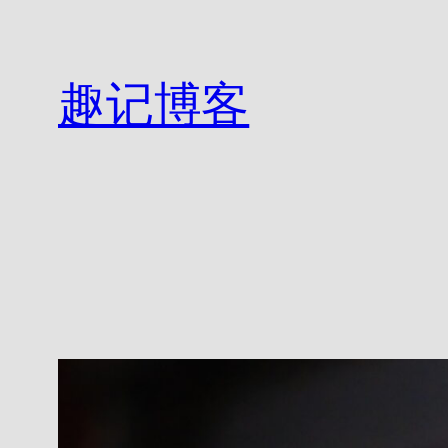
跳
至
内
趣记博客
容