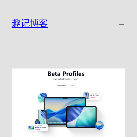
跳
至
内
趣记博客
容