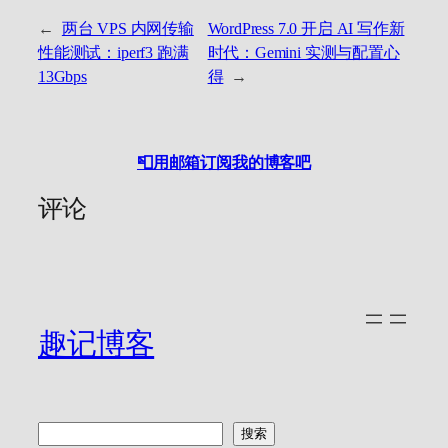
←
两台 VPS 内网传输
WordPress 7.0 开启 AI 写作新
性能测试：iperf3 跑满
时代：Gemini 实测与配置心
13Gbps
得
→
📮用邮箱订阅我的博客吧
评论
趣记博客
搜
搜索