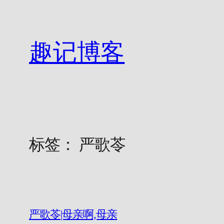
跳
至
内
趣记博客
容
标签：
严歌苓
严歌苓|母亲啊,母亲