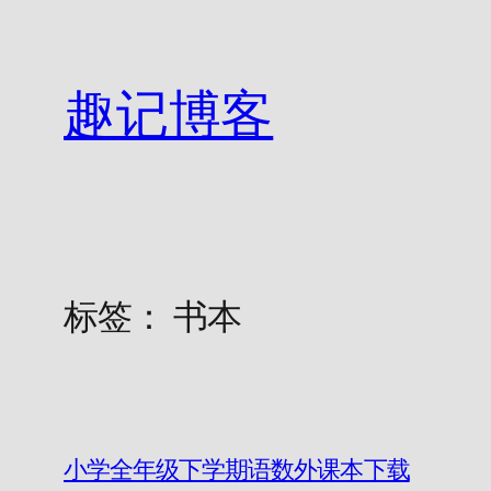
跳
至
内
趣记博客
容
标签：
书本
小学全年级下学期语数外课本下载