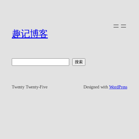
趣记博客
搜
搜索
索
Twenty Twenty-Five
Designed with
WordPress