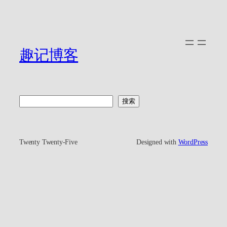
趣记博客
搜
搜索
索
Twenty Twenty-Five
Designed with
WordPress