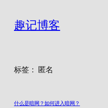
跳
至
内
趣记博客
容
标签：
匿名
什么是暗网？如何进入暗网？