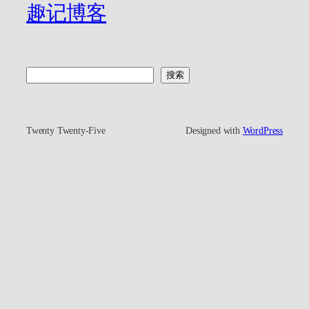
趣记博客
搜
搜索
索
Twenty Twenty-Five
Designed with
WordPress