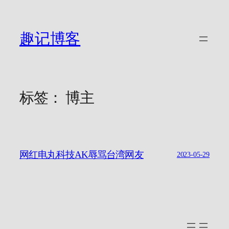
跳
至
内
趣记博客
容
标签：
博主
网红电丸科技AK辱骂台湾网友
2023-05-29