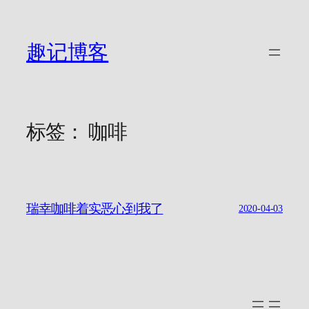
跳
至
内
趣记博客
容
标签：
咖啡
瑞幸咖啡着实恶心到我了
2020-04-03