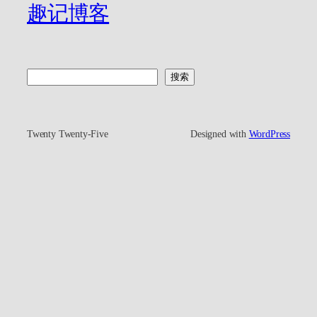
趣记博客
搜
搜索
索
Twenty Twenty-Five
Designed with
WordPress