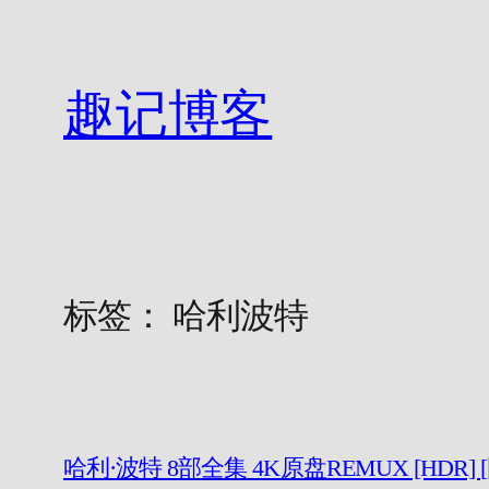
跳
至
内
趣记博客
容
标签：
哈利波特
哈利·波特 8部全集 4K原盘REMUX [HDR]