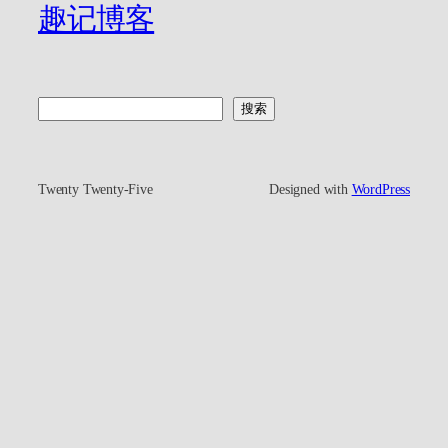
趣记博客
搜
搜索
索
Twenty Twenty-Five
Designed with
WordPress