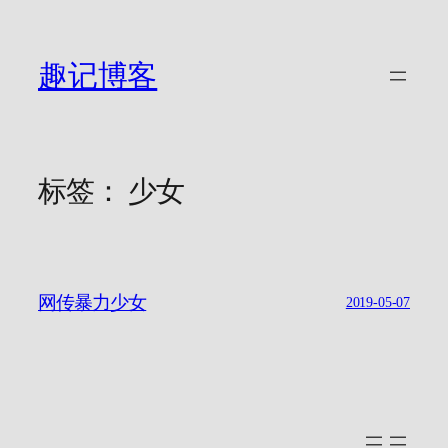
跳
至
内
趣记博客
容
标签：
少女
网传暴力少女
2019-05-07