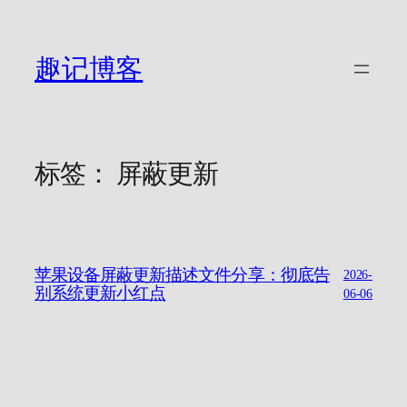
跳
至
内
趣记博客
容
标签：
屏蔽更新
苹果设备屏蔽更新描述文件分享：彻底告
2026-
别系统更新小红点
06-06