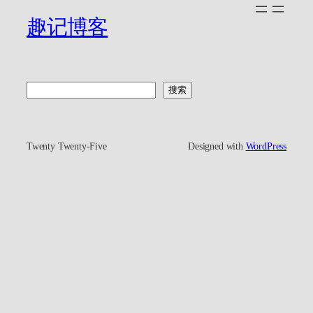
趣记博客
搜
搜索
索
Twenty Twenty-Five
Designed with
WordPress