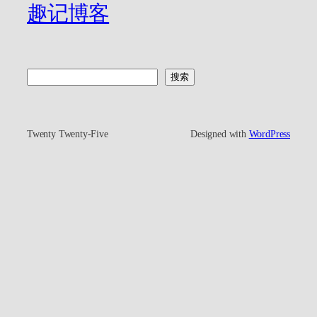
趣记博客
搜
搜索
索
Twenty Twenty-Five
Designed with
WordPress