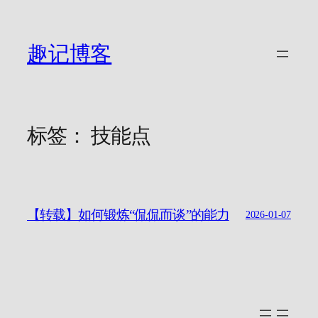
跳
至
内
趣记博客
容
标签：
技能点
【转载】如何锻炼“侃侃而谈”的能力
2026-01-07