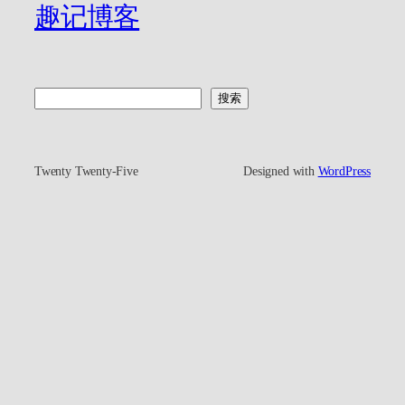
趣记博客
搜
搜索
索
Twenty Twenty-Five
Designed with
WordPress