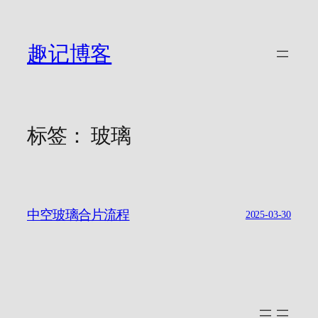
跳
至
内
趣记博客
容
标签：
玻璃
中空玻璃合片流程
2025-03-30