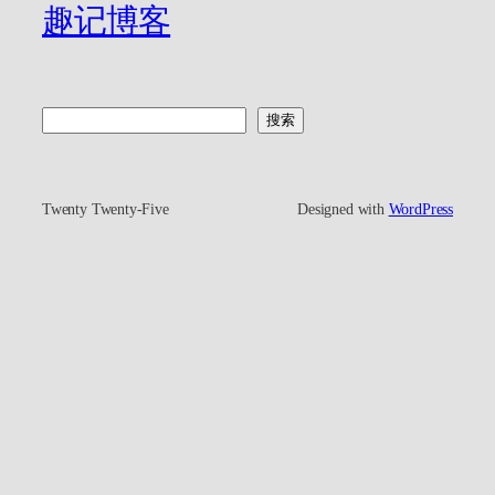
趣记博客
搜
搜索
索
Twenty Twenty-Five
Designed with
WordPress