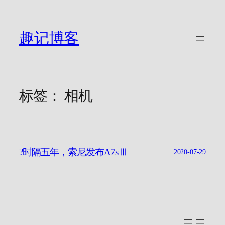
跳
至
内
趣记博客
容
标签：
相机
?时隔五年，索尼发布A7sⅢ
2020-07-29