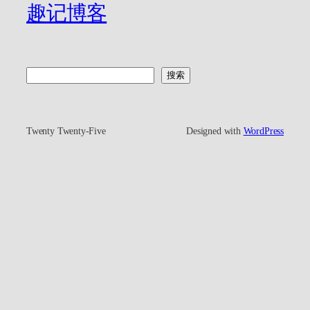
趣记博客
搜
搜索
索
Twenty Twenty-Five
Designed with
WordPress