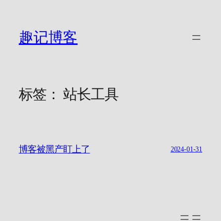
跳
至
内
趣记博客
容
标签：
站长工具
博客被黑产盯上了
2024-01-31