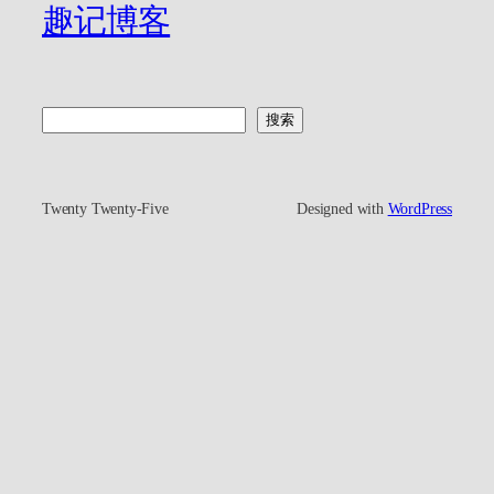
趣记博客
搜
搜索
索
Twenty Twenty-Five
Designed with
WordPress