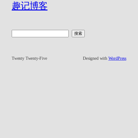
趣记博客
搜
搜索
索
Twenty Twenty-Five
Designed with
WordPress