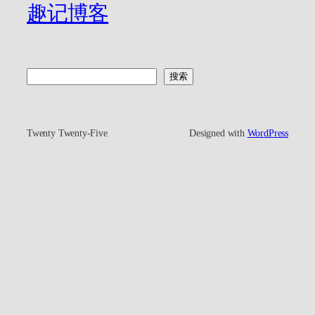
趣记博客
搜
搜索
索
Twenty Twenty-Five
Designed with
WordPress