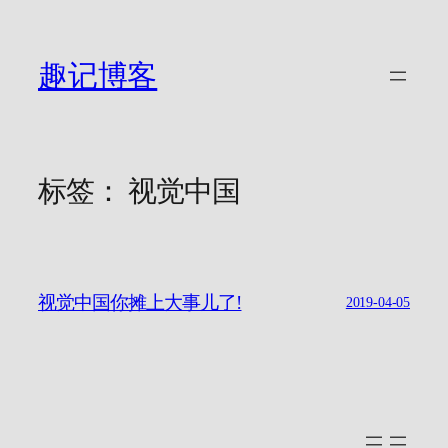
跳
至
内
趣记博客
容
标签：
视觉中国
视觉中国你摊上大事儿了!
2019-04-05