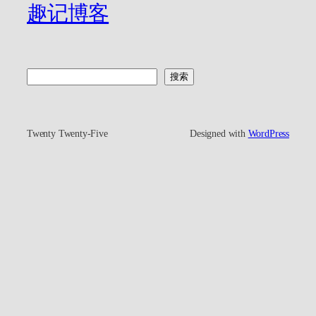
趣记博客
搜
搜索
索
Twenty Twenty-Five
Designed with
WordPress