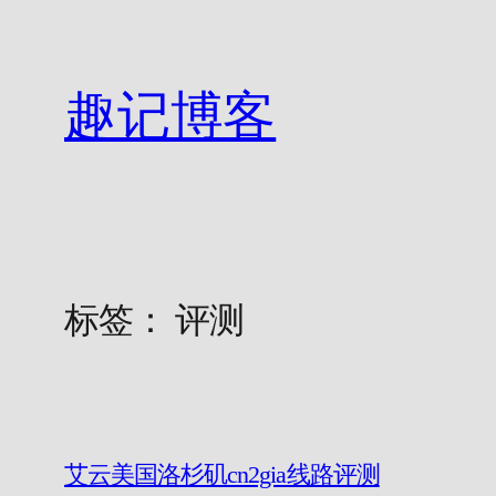
跳
至
内
趣记博客
容
标签：
评测
艾云美国洛杉矶cn2gia线路评测