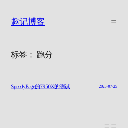
跳
至
内
趣记博客
容
标签：
跑分
SpeedyPage的7950X的测试
2023-07-25