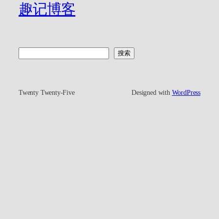
趣记博客
搜
搜索
索
Twenty Twenty-Five
Designed with
WordPress