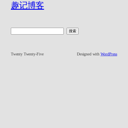
趣记博客
搜
搜索
索
Twenty Twenty-Five
Designed with
WordPress