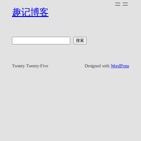
趣记博客
搜
搜索
索
Twenty Twenty-Five
Designed with
WordPress