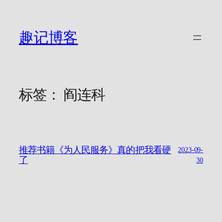
跳
至
内
趣记博客
容
标签：
阎连科
推荐书籍《为人民服务》真的把我看硬
2023-09-
了
30