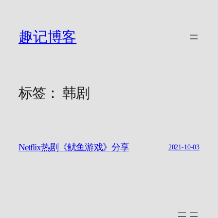
跳
至
内
趣记博客
容
标签：
韩剧
Netflix热剧《鱿鱼游戏》分享
2021-10-03