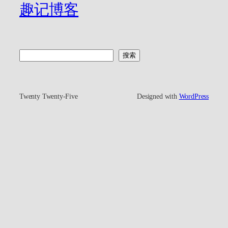
趣记博客
搜
搜索
索
Twenty Twenty-Five
Designed with
WordPress