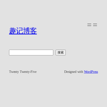
趣记博客
搜
搜索
索
Twenty Twenty-Five
Designed with
WordPress