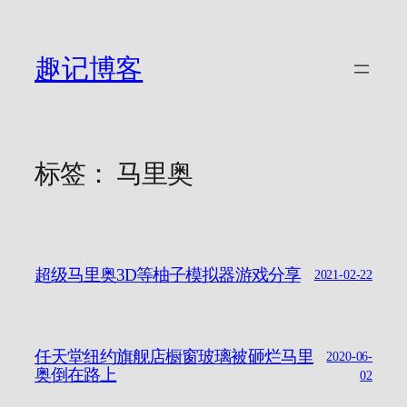
跳
至
内
趣记博客
容
标签：
马里奥
超级马里奥3D等柚子模拟器游戏分享
2021-02-22
任天堂纽约旗舰店橱窗玻璃被砸烂马里
2020-06-
奥倒在路上
02