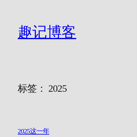
跳
至
内
趣记博客
容
标签：
2025
2025这一年