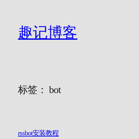
跳
至
内
趣记博客
容
标签：
bot
rssbot安装教程