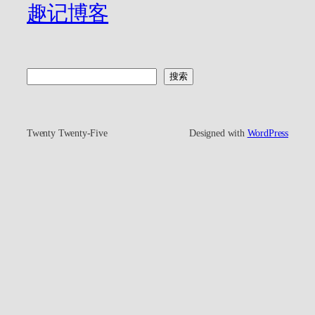
趣记博客
搜
搜索
索
Twenty Twenty-Five
Designed with
WordPress