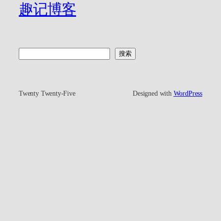
趣记博客
搜
搜索
索
Twenty Twenty-Five
Designed with
WordPress