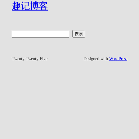
趣记博客
搜
搜索
索
Twenty Twenty-Five
Designed with
WordPress