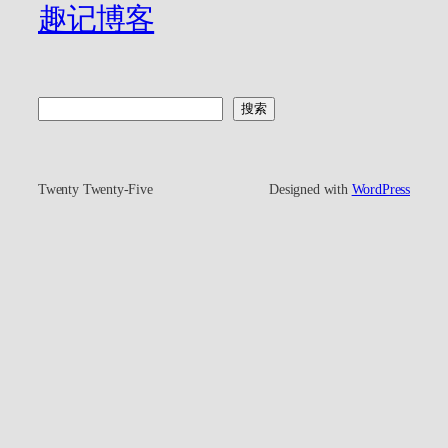
趣记博客
搜
搜索
索
Twenty Twenty-Five
Designed with
WordPress